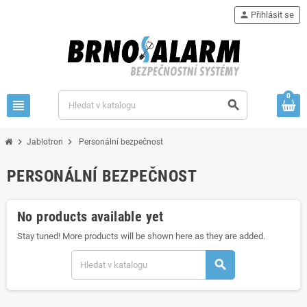
person
Přihlásit se
0
view_headline
search
chevron_right
chevron_right
Jablotron
Personální bezpečnost
PERSONÁLNÍ BEZPEČNOST
No products available yet
Stay tuned! More products will be shown here as they are added.
search