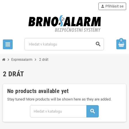
person
Přihlásit se
0
view_headline
search
chevron_right
chevron_right
Expressalarm
2 drát
2 DRÁT
No products available yet
Stay tuned! More products will be shown here as they are added.
search