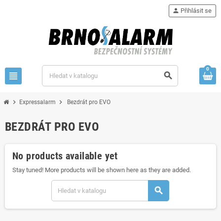
person
Přihlásit se
0
view_headline
search
chevron_right
chevron_right
Expressalarm
Bezdrát pro EVO
BEZDRÁT PRO EVO
No products available yet
Stay tuned! More products will be shown here as they are added.
search