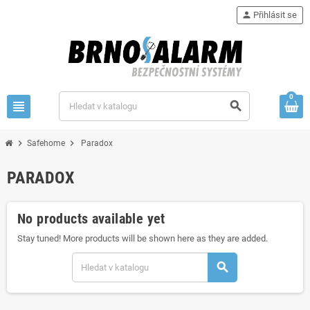
person
Přihlásit se
0
view_headline
search
chevron_right
chevron_right
Safehome
Paradox
PARADOX
No products available yet
Stay tuned! More products will be shown here as they are added.
search