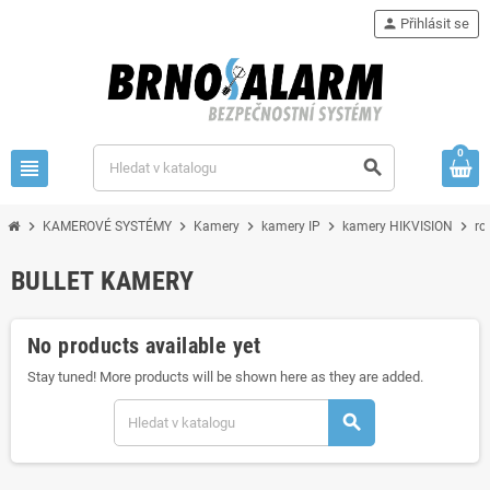
person
Přihlásit se
0
view_headline
search
chevron_right
chevron_right
chevron_right
chevron_right
chevron_right
KAMEROVÉ SYSTÉMY
Kamery
kamery IP
kamery HIKVISION
ro
BULLET KAMERY
No products available yet
Stay tuned! More products will be shown here as they are added.
search