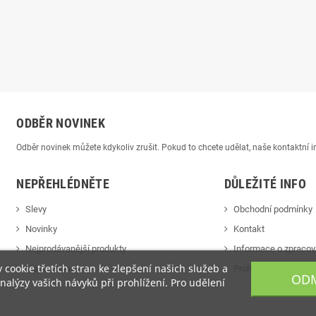
ODBĚR NOVINEK
Odběr novinek můžete kdykoliv zrušit. Pokud to chcete udělat, naše kontaktní
NEPŘEHLÉDNĚTE
DŮLEŽITÉ INFO
Slevy
Obchodní podmínky
Novinky
Kontakt
Nejprodávanější produkty
Informace o zpracov
cookie třetích stran ke zlepšení našich služeb a
Mapa stránek
Prohlášení o cookie
ODM
alýzy vašich návyků při prohlížení. Pro udělení