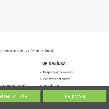
 informace naleznete v právním oznámení.
TOP NABÍDKA
Bezpečnostní kamery
Zabezpečení budov
ání osobních údajů
Autoalarmy
s
Videotelefony
ÍTNOUT VŠE
PŘIJÍMÁM