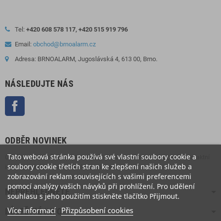
Tel:
+420 608 578 117, +420 515 919 796
Email:
obchod@brnoalarm.cz
Adresa: BRNOALARM, Jugoslávská 4, 613 00, Brno.
NÁSLEDUJTE NÁS
Facebook
ODBĚR NOVINEK
Tato webová stránka používá své vlastní soubory cookie a
Odběr novinek můžete kdykoliv zrušit. Pokud to chcete udělat, naše kontaktní
soubory cookie třetích stran ke zlepšení našich služeb a
informace naleznete v právním oznámení.
zobrazování reklam souvisejících s vašimi preferencemi
pomocí analýzy vašich návyků při prohlížení. Pro udělení
NEPŘEHLÉDNĚTE
souhlasu s jeho použitím stiskněte tlačítko Přijmout.
Více informací
Přizpůsobení cookies
DŮLEŽITÉ INFO