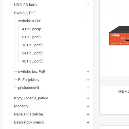
HDD, SD karty
Switche, PoE
switche s PoE
4 PoE porty
8 PoE portů
16 PoE portů
24 PoE portů
48 PoE portů
switche bez PoE
PoE injektory
příslušenství
4FE + 
Kryty, konzole, patice
Monitory
Napájení a záloha
Bezdrátový přenos