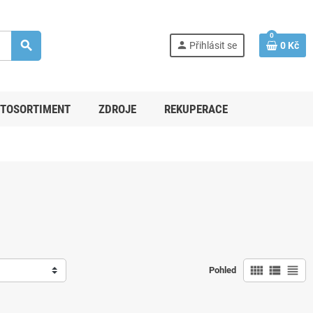
0
search
person
Přihlásit se
0 Kč
TOSORTIMENT
ZDROJE
REKUPERACE
view_comfy
view_list
view_headline
Pohled