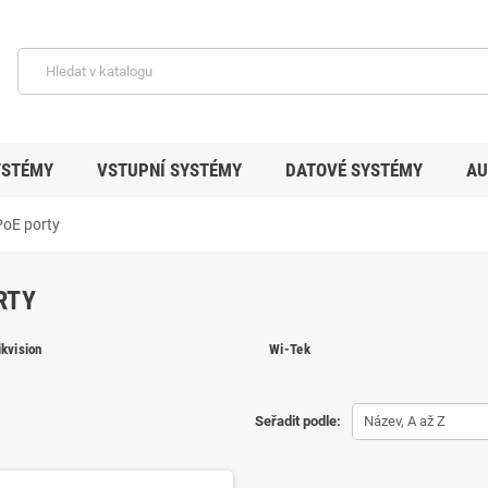
YSTÉMY
VSTUPNÍ SYSTÉMY
DATOVÉ SYSTÉMY
AU
PoE porty
RTY
ikvision
Wi-Tek
Seřadit podle:
Název, A až Z