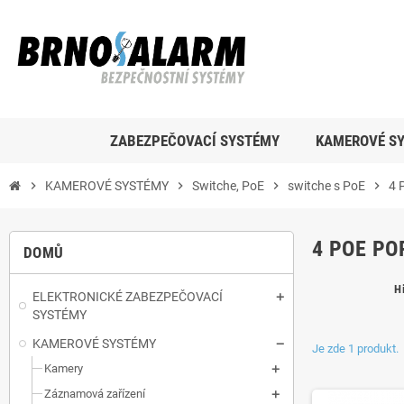
ZABEZPEČOVACÍ SYSTÉMY
KAMEROVÉ S
chevron_right
KAMEROVÉ SYSTÉMY
chevron_right
Switche, PoE
chevron_right
switche s PoE
chevron_right
4 
4 POE PO
DOMŮ
H
ELEKTRONICKÉ ZABEZPEČOVACÍ
SYSTÉMY
KAMEROVÉ SYSTÉMY
Je zde 1 produkt.
Kamery
Záznamová zařízení