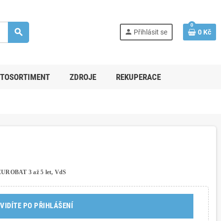
0
search
person
Přihlásit se
0 Kč
TOSORTIMENT
ZDROJE
REKUPERACE
 EUROBAT 3 až 5 let, VdS
VIDÍTE PO PŘIHLÁŠENÍ