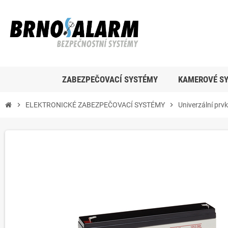
ZABEZPEČOVACÍ SYSTÉMY
KAMEROVÉ S
chevron_right
ELEKTRONICKÉ ZABEZPEČOVACÍ SYSTÉMY
chevron_right
Univerzální prv