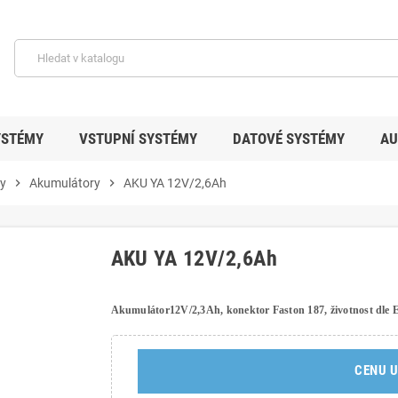
YSTÉMY
VSTUPNÍ SYSTÉMY
DATOVÉ SYSTÉMY
AU
ky
chevron_right
Akumulátory
chevron_right
AKU YA 12V/2,6Ah
AKU YA 12V/2,6Ah
Akumulátor12V/2,3Ah, konektor Faston 187, životnost dle
CENU U