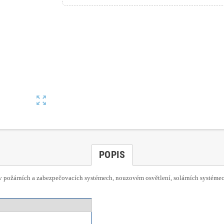
zoom_out_map
POPIS
e v požárních a zabezpečovacích systémech, nouzovém osvětlení, solárních systéme