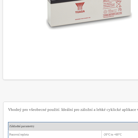
Vhodný pro všeobecné použití. Ideální pro záložní a lehké cyklické aplikac
Základní parametry
Pracovní teplota
-20°C to +60°C