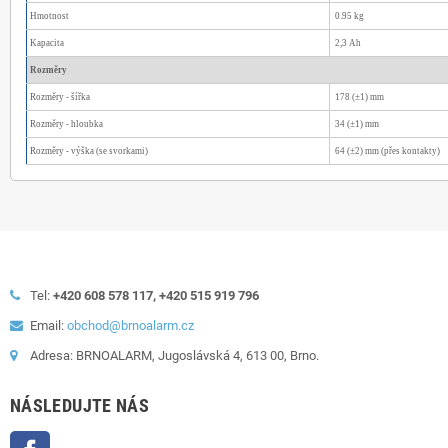
Hmotnost
0.95 kg
Kapacita
2,3 Ah
Rozměry
Rozměry - šířka
178 (±1) mm
Rozměry - hloubka
34 (±1) mm
Rozměry - výška (se svorkami)
64 (±2) mm (přes kontakty)
Tel:
+420 608 578 117, +420 515 919 796
Email:
obchod@brnoalarm.cz
Adresa: BRNOALARM, Jugoslávská 4, 613 00, Brno.
NÁSLEDUJTE NÁS
Facebook