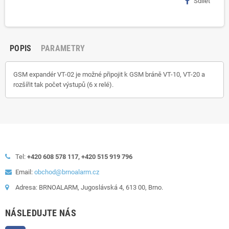
Sdílet
POPIS
PARAMETRY
GSM expandér VT-02 je možné připojit k GSM bráně VT-10, VT-20 a
rozšířit tak počet výstupů (6 x relé).
Tel:
+420 608 578 117, +420 515 919 796
Email:
obchod@brnoalarm.cz
Adresa: BRNOALARM, Jugoslávská 4, 613 00, Brno.
NÁSLEDUJTE NÁS