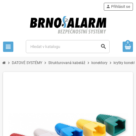
person
Přihlásit se
0
view_headline
search
chevron_right
chevron_right
chevron_right
chevron_right
DATOVÉ SYSTÉMY
Strukturovaná kabeláž
konektory
krytky konekt