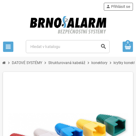
person
Přihlásit se
0
view_headline
search
chevron_right
chevron_right
chevron_right
chevron_right
DATOVÉ SYSTÉMY
Strukturovaná kabeláž
konektory
krytky konekt