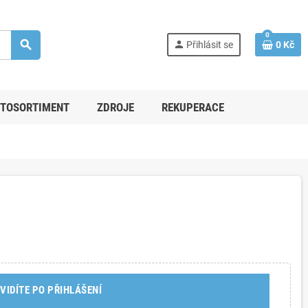
0
search
person
Přihlásit se
0 Kč
TOSORTIMENT
ZDROJE
REKUPERACE
VIDÍTE PO PŘIHLÁŠENÍ