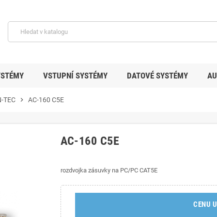
YSTÉMY
VSTUPNÍ SYSTÉMY
DATOVÉ SYSTÉMY
AU
-TEC
chevron_right
AC-160 C5E
AC-160 C5E
rozdvojka zásuvky na PC/PC CAT5E
CENU U