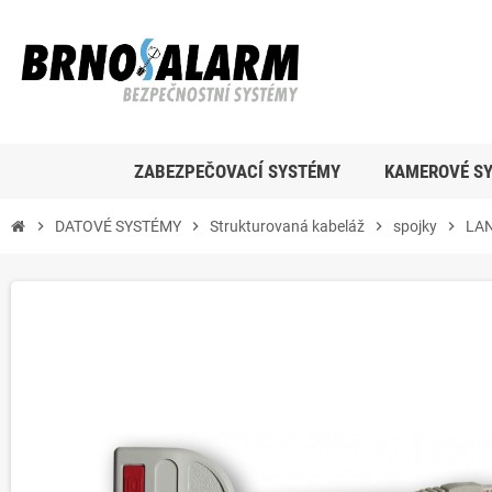
ZABEZPEČOVACÍ SYSTÉMY
KAMEROVÉ S
chevron_right
DATOVÉ SYSTÉMY
chevron_right
Strukturovaná kabeláž
chevron_right
spojky
chevron_right
LAN