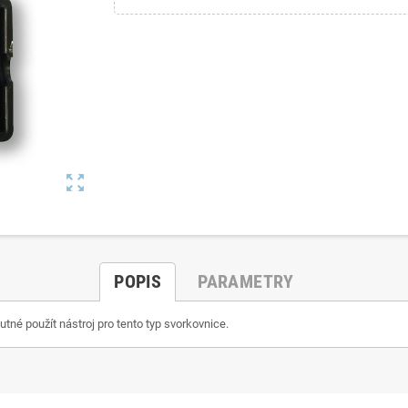
zoom_out_map
POPIS
PARAMETRY
tné použít nástroj pro tento typ svorkovnice.