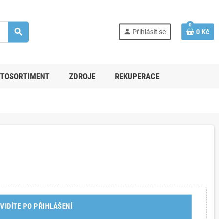
0
search
person
Přihlásit se
0 Kč
TOSORTIMENT
ZDROJE
REKUPERACE
VIDÍTE PO PŘIHLÁŠENÍ