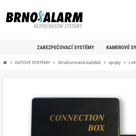
ZABEZPEČOVACÍ SYSTÉMY
KAMEROVÉ S
chevron_right
DATOVÉ SYSTÉMY
chevron_right
Strukturovaná kabeláž
chevron_right
spojky
chevron_right
LAN