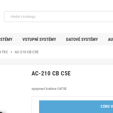
YSTÉMY
VSTUPNÍ SYSTÉMY
DATOVÉ SYSTÉMY
AU
-TEC
chevron_right
AC-210 CB C5E
AC-210 CB C5E
spojovací krabice CAT5E
CENU U