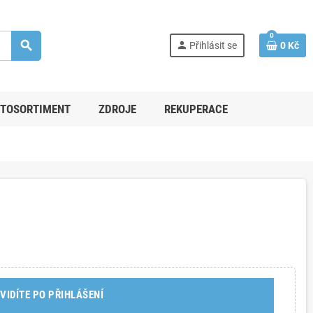
0
search
person
Přihlásit se
0 Kč
TOSORTIMENT
ZDROJE
REKUPERACE
VIDÍTE PO PŘIHLÁŠENÍ