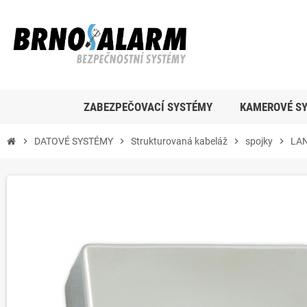
ZABEZPEČOVACÍ SYSTÉMY
KAMEROVÉ S
chevron_right
DATOVÉ SYSTÉMY
chevron_right
Strukturovaná kabeláž
chevron_right
spojky
chevron_right
LAN