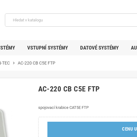
YSTÉMY
VSTUPNÍ SYSTÉMY
DATOVÉ SYSTÉMY
AU
-TEC
chevron_right
AC-220 CB C5E FTP
AC-220 CB C5E FTP
spojovací krabice CAT5E FTP
CENU U