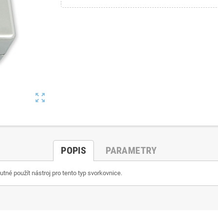
zoom_out_map
POPIS
PARAMETRY
tné použít nástroj pro tento typ svorkovnice.