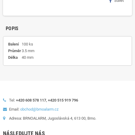
Sdílet
POPIS
Balení
100 ks
Průměr
3.5 mm
Délka
40 mm
Tel:
+420 608 578 117, +420 515 919 796
Email:
obchod@brnoalarm.cz
Adresa: BRNOALARM, Jugoslávská 4, 613 00, Brno.
NÁSLEDUJTE NÁS