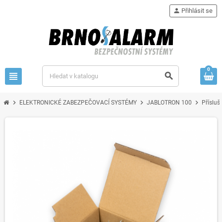
person
Přihlásit se
0
view_headline
search
chevron_right
chevron_right
chevron_right
ELEKTRONICKÉ ZABEZPEČOVACÍ SYSTÉMY
JABLOTRON 100
Přísluš