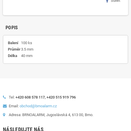
Sdílet
POPIS
Balení
100 ks
Průměr
3.5 mm
Délka
40 mm
Tel:
+420 608 578 117, +420 515 919 796
Email:
obchod@brnoalarm.cz
Adresa: BRNOALARM, Jugoslávská 4, 613 00, Brno.
NÁSLEDUJTE NÁS