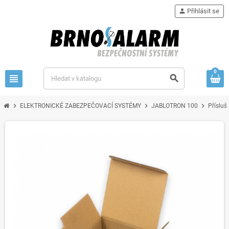
person
Přihlásit se
0
view_headline
search
chevron_right
chevron_right
chevron_right
ELEKTRONICKÉ ZABEZPEČOVACÍ SYSTÉMY
JABLOTRON 100
Přísluš