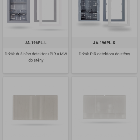
JA-196PL-L
JA-196PL-S
Držák duálního detektoru PIR a MW
Držák PIR detektoru do stěny
do stěny