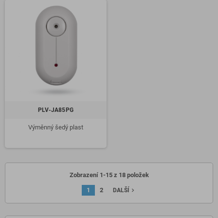
PLV-JA85PG
Výměnný šedý plast
Zobrazení 1-15 z 18 položek
1
2
navigate_next
DALŠÍ