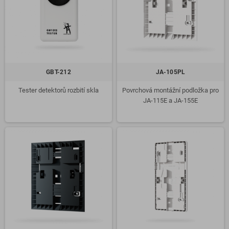
GBT-212
JA-105PL
Tester detektorů rozbití skla
Povrchová montážní podložka pro
JA-115E a JA-155E