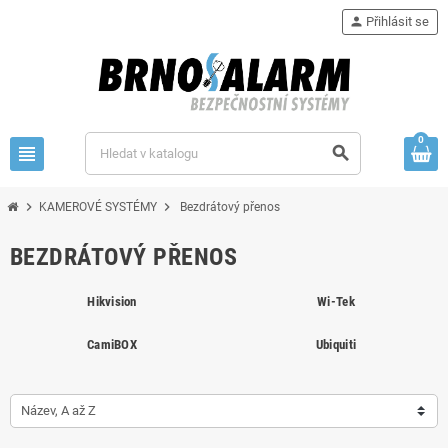
person
Přihlásit se
0
view_headline
search
chevron_right
chevron_right
KAMEROVÉ SYSTÉMY
Bezdrátový přenos
BEZDRÁTOVÝ PŘENOS
Hikvision
Wi-Tek
CamiBOX
Ubiquiti
Název, A až Z