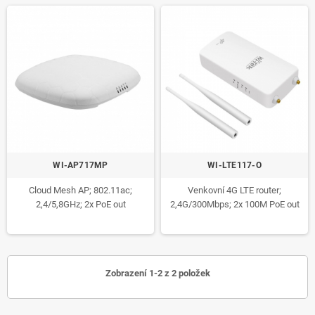
WI-AP717MP
WI-LTE117-O
Cloud Mesh AP; 802.11ac;
Venkovní 4G LTE router;
2,4/5,8GHz; 2x PoE out
2,4G/300Mbps; 2x 100M PoE out
Zobrazení 1-2 z 2 položek