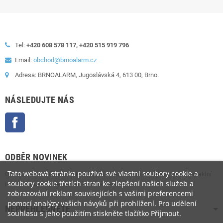
Tel:
+420 608 578 117, +420 515 919 796
Email:
obchod@brnoalarm.cz
Adresa: BRNOALARM, Jugoslávská 4, 613 00, Brno.
NÁSLEDUJTE NÁS
Facebook
ODBĚR NOVINEK
Tato webová stránka používá své vlastní soubory cookie a
Odběr novinek můžete kdykoliv zrušit. Pokud to chcete udělat, naše kontaktní
soubory cookie třetích stran ke zlepšení našich služeb a
informace naleznete v právním oznámení.
zobrazování reklam souvisejících s vašimi preferencemi
pomocí analýzy vašich návyků při prohlížení. Pro udělení
NEPŘEHLÉDNĚTE
souhlasu s jeho použitím stiskněte tlačítko Přijmout.