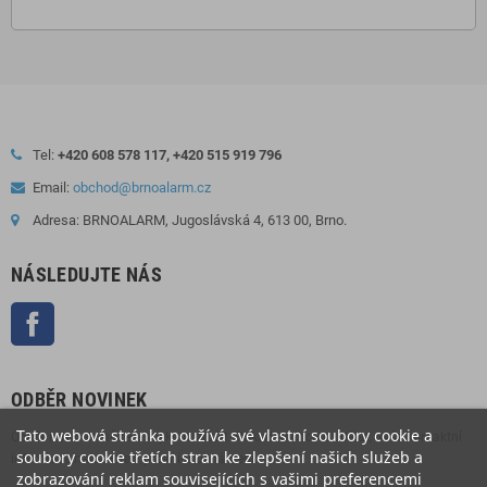
Tel:
+420 608 578 117, +420 515 919 796
Email:
obchod@brnoalarm.cz
Adresa: BRNOALARM, Jugoslávská 4, 613 00, Brno.
NÁSLEDUJTE NÁS
Facebook
ODBĚR NOVINEK
Tato webová stránka používá své vlastní soubory cookie a
Odběr novinek můžete kdykoliv zrušit. Pokud to chcete udělat, naše kontaktní
soubory cookie třetích stran ke zlepšení našich služeb a
informace naleznete v právním oznámení.
zobrazování reklam souvisejících s vašimi preferencemi