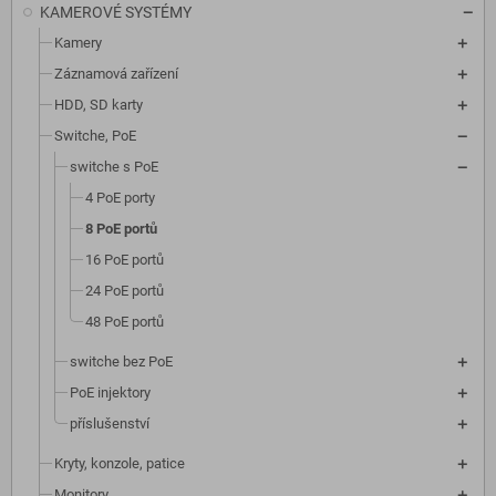
KAMEROVÉ SYSTÉMY
Kamery
Záznamová zařízení
HDD, SD karty
Switche, PoE
switche s PoE
4 PoE porty
8 PoE portů
16 PoE portů
24 PoE portů
48 PoE portů
switche bez PoE
PoE injektory
příslušenství
Kryty, konzole, patice
Monitory