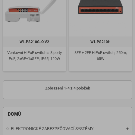
WI-PS210G-O V2
WI-PS210H
Venkovní HiPoE switch s 8 porty
8FE + 2FE HiPoE switch; 250m;
PoE; 2xGE+1xSFP; IP65; 120W
65W
Zobrazení 1-4 z 4 položek
DOMŮ
ELEKTRONICKÉ ZABEZPEČOVACÍ SYSTÉMY