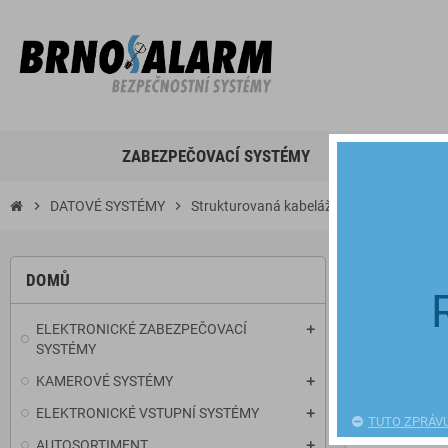
ZABEZPEČOVACÍ SYSTÉMY
KAMEROVÉ S
chevron_right
DATOVÉ SYSTÉMY
chevron_right
Strukturovaná kabeláž
chevron_right
patch panely
PATCH PA
DOMŮ
pat
ELEKTRONICKÉ ZABEZPEČOVACÍ
SYSTÉMY
KAMEROVÉ SYSTÉMY
Počet produktů: 2
ELEKTRONICKÉ VSTUPNÍ SYSTÉMY
TUTO ZPRÁV
AUTOSORTIMENT