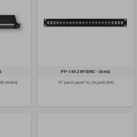
S
PP-144 24P/BNC - černá
C5E stíněný
19" patch panel 1U, 24 portů BNC