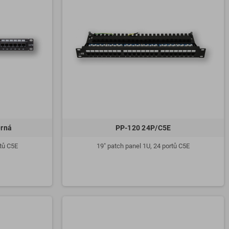
erná
PP-120 24P/C5E
rtů C5E
19" patch panel 1U, 24 portů C5E