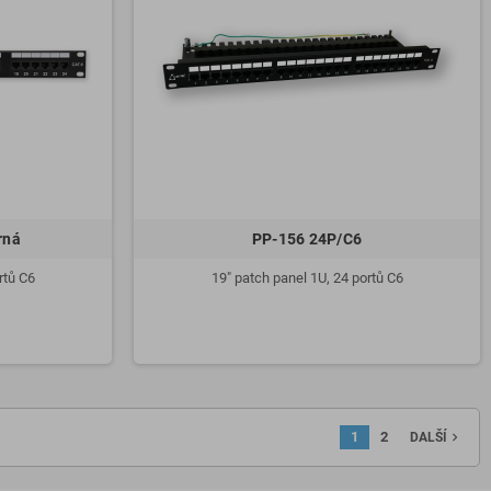
rná
PP-156 24P/C6
rtů C6
19" patch panel 1U, 24 portů C6
1
2
navigate_next
DALŠÍ