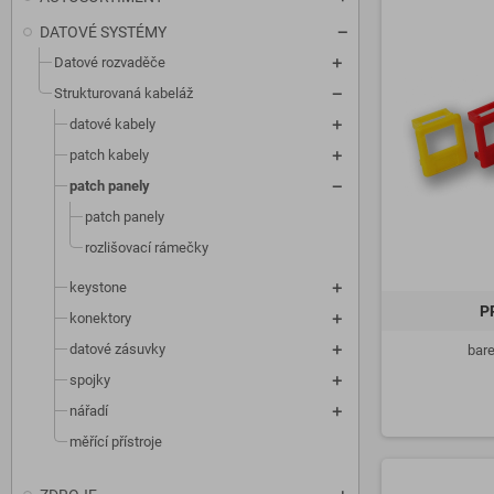
DATOVÉ SYSTÉMY
Datové rozvaděče
Strukturovaná kabeláž
datové kabely
patch kabely
patch panely
patch panely
rozlišovací rámečky
keystone
P
konektory
datové zásuvky
bare
spojky
nářadí
měřící přístroje