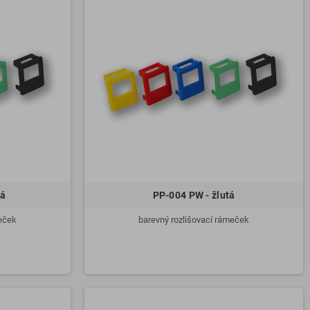
rá
PP-004 PW - žlutá
meček
barevný rozlišovací rámeček