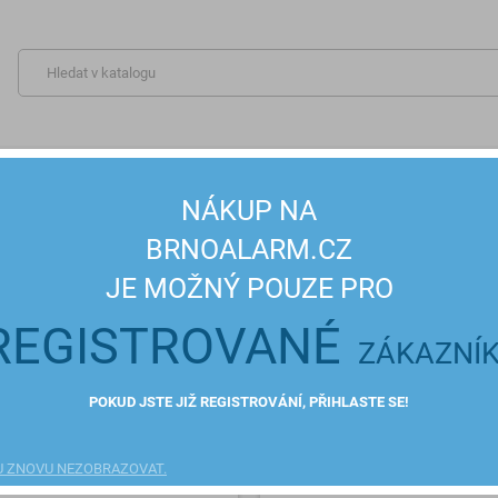
YSTÉMY
VSTUPNÍ SYSTÉMY
DATOVÉ SYSTÉMY
AU
NÁKUP NA
BRNOALARM.CZ
JE MOŽNÝ POUZE PRO
NELY
REGISTROVANÉ
ZÁKAZNÍ
ch panely
rozlišovací rámečky
POKUD JSTE JIŽ REGISTROVÁNÍ, PŘIHLASTE SE!
1
Seřadit podle:
Název, A až Z
U ZNOVU NEZOBRAZOVAT.