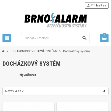
person
Přihlásit se
0
view_headline
search
chevron_right
chevron_right
ELEKTRONICKÉ VSTUPNÍ SYSTÉMY
Docházkový systém
DOCHÁZKOVÝ SYSTÉM
MyJablotron
Název, A až Z