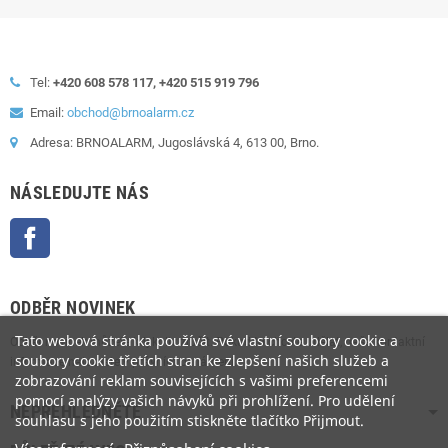
Tel:
+420 608 578 117, +420 515 919 796
Email:
obchod@brnoalarm.cz
Adresa: BRNOALARM, Jugoslávská 4, 613 00, Brno.
NÁSLEDUJTE NÁS
Facebook
ODBĚR NOVINEK
Tato webová stránka používá své vlastní soubory cookie a
Odběr novinek můžete kdykoliv zrušit. Pokud to chcete udělat, naše kontaktní
soubory cookie třetích stran ke zlepšení našich služeb a
informace naleznete v právním oznámení.
zobrazování reklam souvisejících s vašimi preferencemi
pomocí analýzy vašich návyků při prohlížení. Pro udělení
NEPŘEHLÉDNĚTE
souhlasu s jeho použitím stiskněte tlačítko Přijmout.