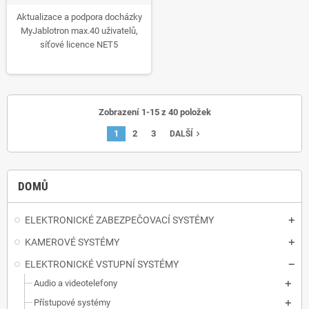
Aktualizace a podpora docházky
MyJablotron max.40 uživatelů,
síťové licence NET5
Zobrazení 1-15 z 40 položek
1
2
3
navigate_next
DALŠÍ
DOMŮ
ELEKTRONICKÉ ZABEZPEČOVACÍ SYSTÉMY
KAMEROVÉ SYSTÉMY
ELEKTRONICKÉ VSTUPNÍ SYSTÉMY
Audio a videotelefony
Přístupové systémy