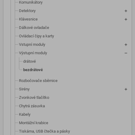
Komunikátory
Detektory
Klávesnice
Dálkové ovladače
Ovládací čipy a karty
Vstupní moduly
Výstupní moduly
drátové
bezdrátové
Rozbočovače sběrnice
Sirény
Zvonkové tlačítko
Chytrá zásuvka
Kabely
Montážní krabice
Tiskárna, USB čtečka a pásky