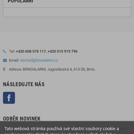
POPULÁRNÍ
Tel:
+420 608 578 117, +420 515 919 796
Email:
obchod@brnoalarm.cz
Adresa: BRNOALARM, Jugoslávská 4, 613 00, Brno.
NÁSLEDUJTE NÁS
Facebook
ODBĚR NOVINEK
Tato webová stránka používá své vlastní soubory cookie a
Odběr novinek můžete kdykoliv zrušit. Pokud to chcete udělat, naše kontaktní