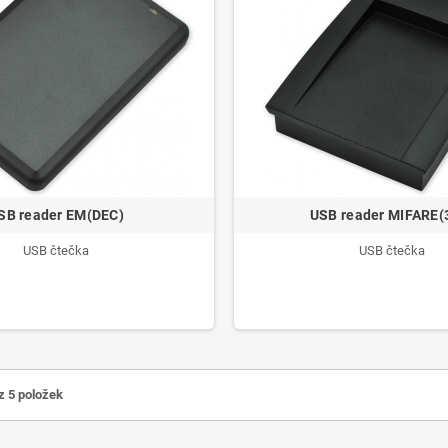
SB reader EM(DEC)
USB reader MIFARE(
USB čtečka
USB čtečka
z 5 položek