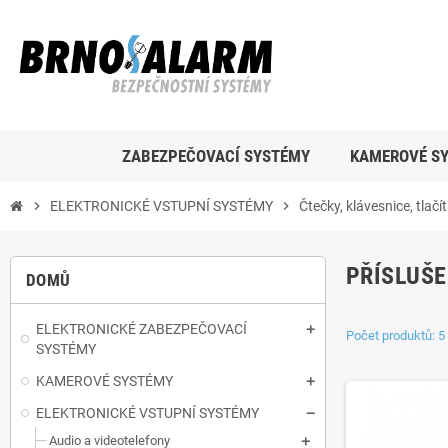
ZABEZPEČOVACÍ SYSTÉMY
KAMEROVÉ S
chevron_right
ELEKTRONICKÉ VSTUPNÍ SYSTÉMY
chevron_right
Čtečky, klávesnice, tlačít
PŘÍSLUŠE
DOMŮ
ELEKTRONICKÉ ZABEZPEČOVACÍ
Počet produktů: 5
SYSTÉMY
KAMEROVÉ SYSTÉMY
ELEKTRONICKÉ VSTUPNÍ SYSTÉMY
Audio a videotelefony