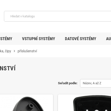
YSTÉMY
VSTUPNÍ SYSTÉMY
DATOVÉ SYSTÉMY
AU
ka, čipy
chevron_right
příslušenství
NSTVÍ
Seřadit podle:
Název, A až Z