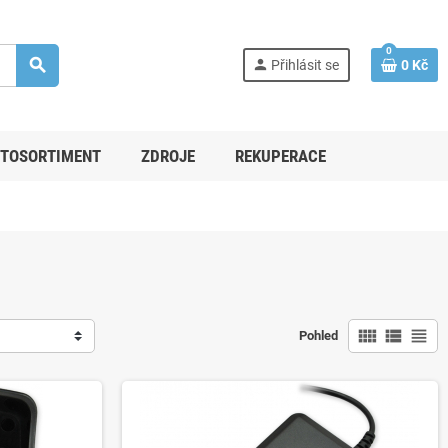
0
search
person
Přihlásit se
0 Kč
TOSORTIMENT
ZDROJE
REKUPERACE
view_comfy
view_list
view_headline
Pohled