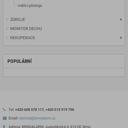
měřící přístroje
ZDROJE
MONITOR DECHU
REKUPERACE
POPULÁRNÍ
Tel:
+420 608 578 117, +420 515 919 796
Email:
obchod@brnoalarm.cz
Adresa: BRNOALARM, Jugoslávská 4, 613 00, Brno.