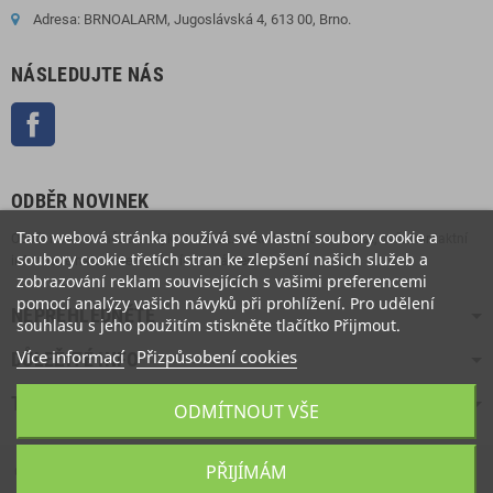
Adresa: BRNOALARM, Jugoslávská 4, 613 00, Brno.
NÁSLEDUJTE NÁS
Facebook
ODBĚR NOVINEK
Tato webová stránka používá své vlastní soubory cookie a
Odběr novinek můžete kdykoliv zrušit. Pokud to chcete udělat, naše kontaktní
soubory cookie třetích stran ke zlepšení našich služeb a
informace naleznete v právním oznámení.
zobrazování reklam souvisejících s vašimi preferencemi
pomocí analýzy vašich návyků při prohlížení. Pro udělení
NEPŘEHLÉDNĚTE
souhlasu s jeho použitím stiskněte tlačítko Přijmout.
Více informací
Přizpůsobení cookies
DŮLEŽITÉ INFO
TOP NABÍDKA
ODMÍTNOUT VŠE
PŘIJÍMÁM
Copyright Brnoalarm.cz © 2022 | Všechna práva vyhrazena