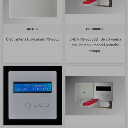
ANT-02
PS-9000SD
Čtecí anténa k systému PS-9000
SADA PS-9000SD
Je vytvořena
pro ucelenou montáž jednoho
vstupu.