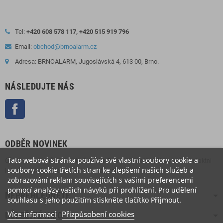
Tel:
+420 608 578 117, +420 515 919 796
Email:
obchod@brnoalarm.cz
Adresa: BRNOALARM, Jugoslávská 4, 613 00, Brno.
NÁSLEDUJTE NÁS
Facebook
ODBĚR NOVINEK
Tato webová stránka používá své vlastní soubory cookie a
Odběr novinek můžete kdykoliv zrušit. Pokud to chcete udělat, naše kontaktní
soubory cookie třetích stran ke zlepšení našich služeb a
informace naleznete v právním oznámení.
zobrazování reklam souvisejících s vašimi preferencemi
pomocí analýzy vašich návyků při prohlížení. Pro udělení
NEPŘEHLÉDNĚTE
souhlasu s jeho použitím stiskněte tlačítko Přijmout.
Více informací
Přizpůsobení cookies
DŮLEŽITÉ INFO