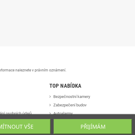
 informace naleznete v právním oznámení.
TOP NABÍDKA
Bezpečnostní kamery
Zabezpečení budov
ání osobních údajů
Autoalarmy
s
Videotelefony
ÍTNOUT VŠE
PŘIJÍMÁM