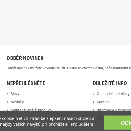
ODBĚR NOVINEK
Odběr novinek můžete kdykoliv zrušit. Pokud to chcete udělat, naše kontaktní
NEPŘEHLÉDNĚTE
DŮLEŽITÉ INFO
Slevy
Obchodní podmínky
Novinky
Kontakt
Nejprodávanější produkty
Informace o zpracov
cookie třetích stran ke zlepšení našich služeb a
Mapa stránek
Prohlášení o cookie
ODM
alýzy vašich návyků při prohlížení. Pro udělení