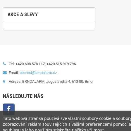
AKCE A SLEVY
Tel:
+420 608 578 117, +420 515 919 796
Email:
obchod@brnoalarm.cz
Adresa: BRNOALARM, Jugoslávská 4, 613 00, Brno.
NÁSLEDUJTE NÁS
Facebook
Tato webová stránka používá své vlastní soubory cookie a soubory 
zobrazování reklam souvisejících s vašimi preferencemi pomocí an
souhlasu s jeho použitím stiskněte tlačítko Přijmout.