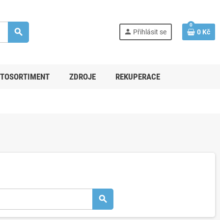
0
search
person
Přihlásit se
0 Kč
TOSORTIMENT
ZDROJE
REKUPERACE
search