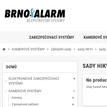
ZABEZPEČOVACÍ SYSTÉMY
KAMEROVÉ S
chevron_right
KAMEROVÉ SYSTÉMY
chevron_right
Základní sady
chevron_right
sady Wi-Fi
chevron_right
sady
SADY HIK
DOMŮ
ELEKTRONICKÉ ZABEZPEČOVACÍ
No product
SYSTÉMY
Stay tuned! Mor
KAMEROVÉ SYSTÉMY
Kamery
Záznamová zařízení