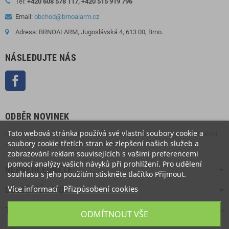
Tel:
+420 608 578 117, +420 515 919 796
Email:
obchod@brnoalarm.cz
Adresa: BRNOALARM, Jugoslávská 4, 613 00, Brno.
NÁSLEDUJTE NÁS
Facebook
ODBĚR NOVINEK
Tato webová stránka používá své vlastní soubory cookie a
Odběr novinek můžete kdykoliv zrušit. Pokud to chcete udělat, naše kontaktní
soubory cookie třetích stran ke zlepšení našich služeb a
informace naleznete v právním oznámení.
zobrazování reklam souvisejících s vašimi preferencemi
pomocí analýzy vašich návyků při prohlížení. Pro udělení
NEPŘEHLÉDNĚTE
souhlasu s jeho použitím stiskněte tlačítko Přijmout.
Více informací
Přizpůsobení cookies
DŮLEŽITÉ INFO
TOP NABÍDKA
ODMÍTNOUT VŠE