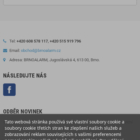
Tel:
+420 608 578 117, +420 515 919 796
Email:
obchod@brnoalarm.cz
Adresa: BRNOALARM, Jugoslávská 4, 613 00, Brno.
NÁSLEDUJTE NÁS
Facebook
ODBĚR NOVINEK
Tato webová stránka používá své vlastní soubory cookie a
Odběr novinek můžete kdykoliv zrušit. Pokud to chcete udělat, naše kontaktní
soubory cookie třetích stran ke zlepšení našich služeb a
informace naleznete v právním oznámení.
zobrazování reklam souvisejících s vašimi preferencemi