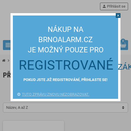
person
Přihlásit se
close
NÁKUP NA
BRNOALARM.CZ
0
view_headline
search
JE MOŽNÝ POUZE PRO
REGISTROVANÉ
chevron_right
chevron_right
chevron_right
KAMEROVÉ SYSTÉMY
Switche, PoE
příslušenství
ZÁ
PŘÍSLUŠENSTVÍ
POKUD JSTE JIŽ REGISTROVÁNÍ, PŘIHLASTE SE!
BRAx
Hikvision
TUTO ZPRÁVU ZNOVU NEZOBRAZOVAT.
Název, A až Z