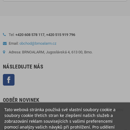
Tel:
+420 608 578 117, +420 515 919 796
Email:
obchod@brnoalarm.cz
Adresa: BRNOALARM, Jugoslávská 4, 613 00, Brno.
NÁSLEDUJTE NÁS
Facebook
ODBĚR NOVINEK
Tato webová stránka používá své vlastní soubory cookie a
Odběr novinek můžete kdykoliv zrušit. Pokud to chcete udělat, naše kontaktní
soubory cookie třetích stran ke zlepšení našich služeb a
informace naleznete v právním oznámení.
zobrazování reklam souvisejících s vašimi preferencemi
pomocí analýzy vašich návyků při prohlížení. Pro udělení