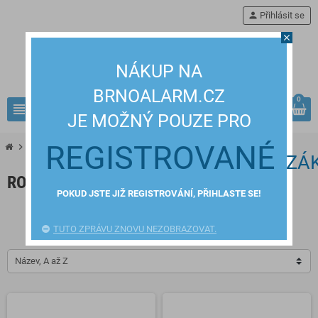
person
Přihlásit se
close
NÁKUP NA
BRNOALARM.CZ
0
view_headline
search
JE MOŽNÝ POUZE PRO
REGISTROVANÉ
chevron_right
chevron_right
chevron_right
KAMEROVÉ SYSTÉMY
Napájení a záloha
Rozbočení
ZÁ
ROZBOČENÍ
POKUD JSTE JIŽ REGISTROVÁNÍ, PŘIHLASTE SE!
BRAe
TUTO ZPRÁVU ZNOVU NEZOBRAZOVAT.
Název, A až Z