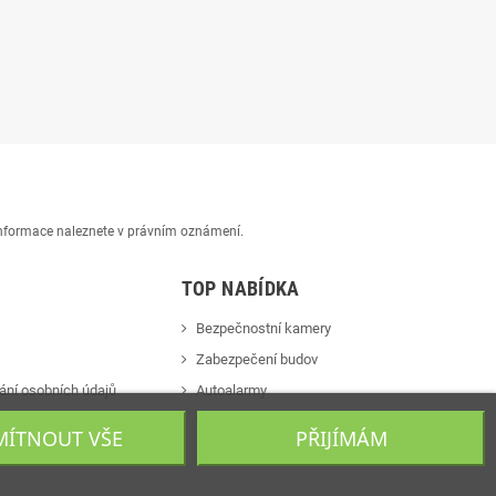
 informace naleznete v právním oznámení.
TOP NABÍDKA
Bezpečnostní kamery
Zabezpečení budov
ání osobních údajů
Autoalarmy
s
Videotelefony
ÍTNOUT VŠE
PŘIJÍMÁM