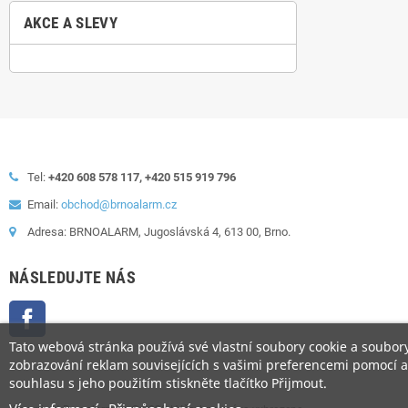
AKCE A SLEVY
Tel:
+420 608 578 117, +420 515 919 796
Email:
obchod@brnoalarm.cz
Adresa: BRNOALARM, Jugoslávská 4, 613 00, Brno.
NÁSLEDUJTE NÁS
Facebook
Tato webová stránka používá své vlastní soubory cookie a soubory 
zobrazování reklam souvisejících s vašimi preferencemi pomocí an
souhlasu s jeho použitím stiskněte tlačítko Přijmout.