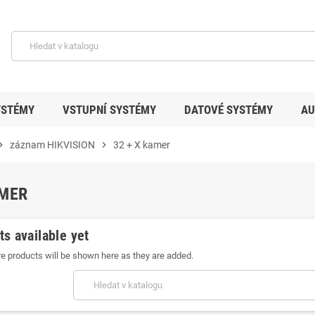
YSTÉMY
VSTUPNÍ SYSTÉMY
DATOVÉ SYSTÉMY
AU
on_right
záznam HIKVISION
chevron_right
32 + X kamer
AMER
s available yet
e products will be shown here as they are added.