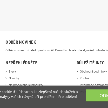
ODBĚR NOVINEK
Odběr novinek můžete kdykoliv zrušit. Pokud to chcete udělat, naše kontaktní
NEPŘEHLÉDNĚTE
DŮLEŽITÉ INFO
Slevy
Obchodní podmínky
Novinky
Kontakt
Nejprodávanější produkty
Informace o zpracov
cookie třetích stran ke zlepšení našich služeb a
Mapa stránek
Prohlášení o cookie
ODM
alýzy vašich návyků při prohlížení. Pro udělení