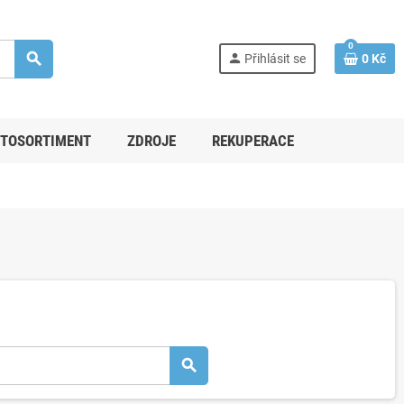
0
search
person
Přihlásit se
0 Kč
TOSORTIMENT
ZDROJE
REKUPERACE
search