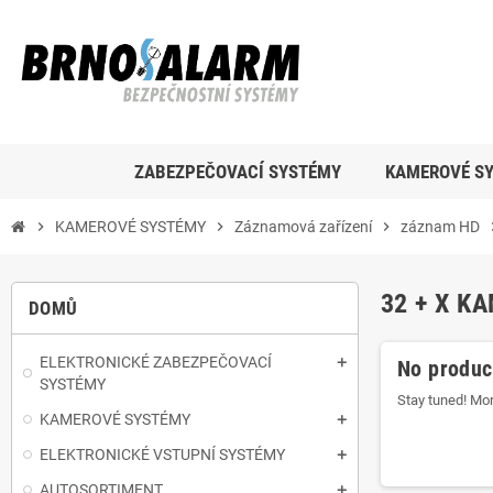
ZABEZPEČOVACÍ SYSTÉMY
KAMEROVÉ S
chevron_right
KAMEROVÉ SYSTÉMY
chevron_right
Záznamová zařízení
chevron_right
záznam HD
chevr
32 + X K
DOMŮ
ELEKTRONICKÉ ZABEZPEČOVACÍ
No product
SYSTÉMY
Stay tuned! Mor
KAMEROVÉ SYSTÉMY
ELEKTRONICKÉ VSTUPNÍ SYSTÉMY
AUTOSORTIMENT