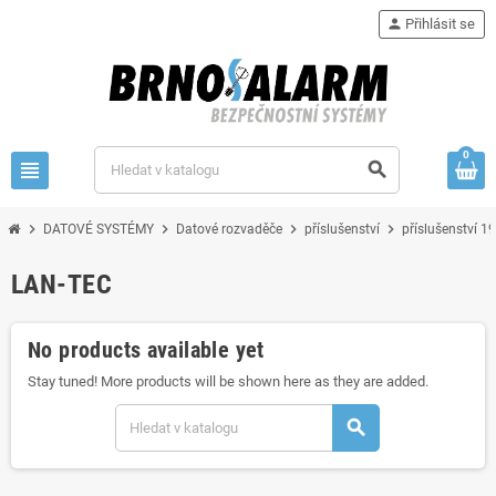
person
Přihlásit se
0
view_headline
search
chevron_right
chevron_right
chevron_right
chevron_right
DATOVÉ SYSTÉMY
Datové rozvaděče
příslušenství
příslušenství 19
LAN-TEC
No products available yet
Stay tuned! More products will be shown here as they are added.
search