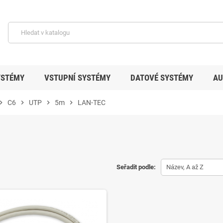
YSTÉMY
VSTUPNÍ SYSTÉMY
DATOVÉ SYSTÉMY
AU
ron_right
C6
chevron_right
UTP
chevron_right
5m
chevron_right
LAN-TEC
Seřadit podle:
Název, A až Z