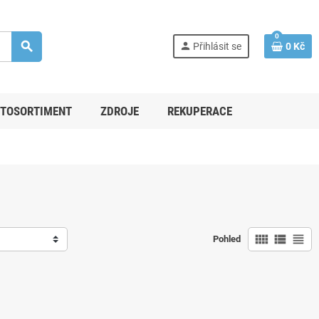
0
search
person
Přihlásit se
0 Kč
TOSORTIMENT
ZDROJE
REKUPERACE
view_comfy
view_list
view_headline
Pohled