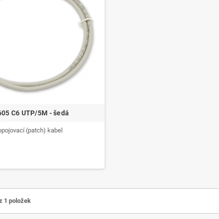
605 C6 UTP/5M - šedá
opojovací (patch) kabel
z 1 položek