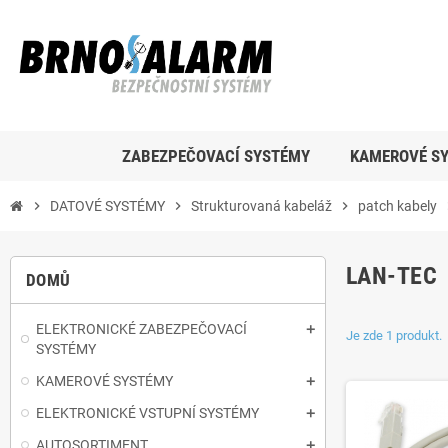
ZABEZPEČOVACÍ SYSTÉMY
KAMEROVÉ S
chevron_right
DATOVÉ SYSTÉMY
chevron_right
Strukturovaná kabeláž
chevron_right
patch kabely
chev
LAN-TEC
DOMŮ
ELEKTRONICKÉ ZABEZPEČOVACÍ
Je zde 1 produkt.
SYSTÉMY
KAMEROVÉ SYSTÉMY
ELEKTRONICKÉ VSTUPNÍ SYSTÉMY
AUTOSORTIMENT