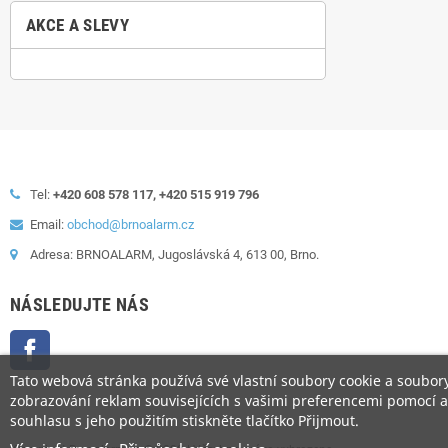
AKCE A SLEVY
Tel:
+420 608 578 117, +420 515 919 796
Email:
obchod@brnoalarm.cz
Adresa: BRNOALARM, Jugoslávská 4, 613 00, Brno.
NÁSLEDUJTE NÁS
Facebook
Tato webová stránka používá své vlastní soubory cookie a soubory 
zobrazování reklam souvisejících s vašimi preferencemi pomocí an
souhlasu s jeho použitím stiskněte tlačítko Přijmout.