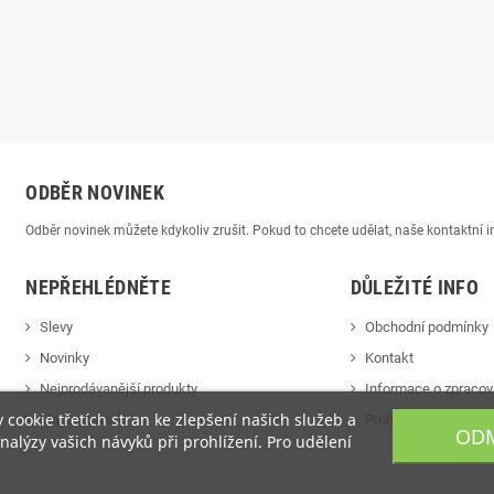
ODBĚR NOVINEK
Odběr novinek můžete kdykoliv zrušit. Pokud to chcete udělat, naše kontaktní
NEPŘEHLÉDNĚTE
DŮLEŽITÉ INFO
Slevy
Obchodní podmínky
Novinky
Kontakt
Nejprodávanější produkty
Informace o zpracov
cookie třetích stran ke zlepšení našich služeb a
Mapa stránek
Prohlášení o cookie
ODM
alýzy vašich návyků při prohlížení. Pro udělení