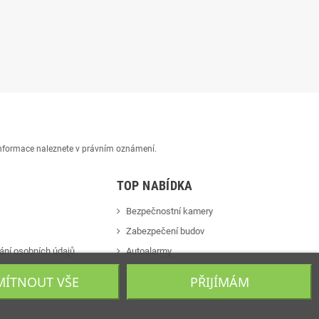
 informace naleznete v právním oznámení.
TOP NABÍDKA
Bezpečnostní kamery
Zabezpečení budov
ání osobních údajů
Autoalarmy
s
Videotelefony
ÍTNOUT VŠE
PŘIJÍMÁM