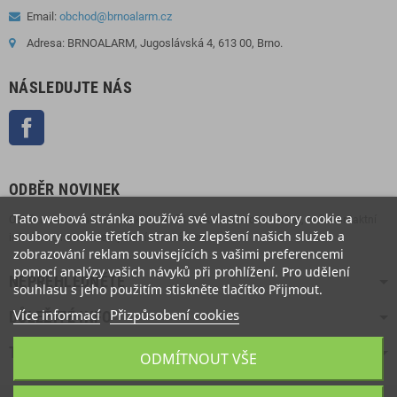
Email:
obchod@brnoalarm.cz
Adresa: BRNOALARM, Jugoslávská 4, 613 00, Brno.
NÁSLEDUJTE NÁS
Facebook
ODBĚR NOVINEK
Tato webová stránka používá své vlastní soubory cookie a
Odběr novinek můžete kdykoliv zrušit. Pokud to chcete udělat, naše kontaktní
soubory cookie třetích stran ke zlepšení našich služeb a
informace naleznete v právním oznámení.
zobrazování reklam souvisejících s vašimi preferencemi
pomocí analýzy vašich návyků při prohlížení. Pro udělení
NEPŘEHLÉDNĚTE
souhlasu s jeho použitím stiskněte tlačítko Přijmout.
Více informací
Přizpůsobení cookies
DŮLEŽITÉ INFO
TOP NABÍDKA
ODMÍTNOUT VŠE