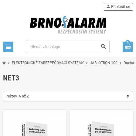
person
Přihlásit se
0
view_headline
search
chevron_right
chevron_right
chevron_right
ELEKTRONICKÉ ZABEZPEČOVACÍ SYSTÉMY
JABLOTRON 100
Docház
NET3
Název, A až Z