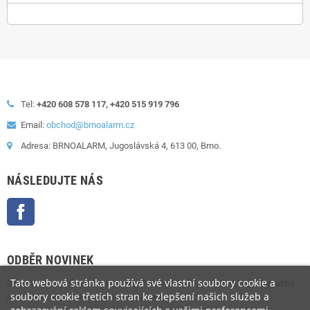
Tel:
+420 608 578 117, +420 515 919 796
Email:
obchod@brnoalarm.cz
Adresa: BRNOALARM, Jugoslávská 4, 613 00, Brno.
NÁSLEDUJTE NÁS
Facebook
ODBĚR NOVINEK
Tato webová stránka používá své vlastní soubory cookie a
Odběr novinek můžete kdykoliv zrušit. Pokud to chcete udělat, naše kontaktní
soubory cookie třetích stran ke zlepšení našich služeb a
informace naleznete v právním oznámení.