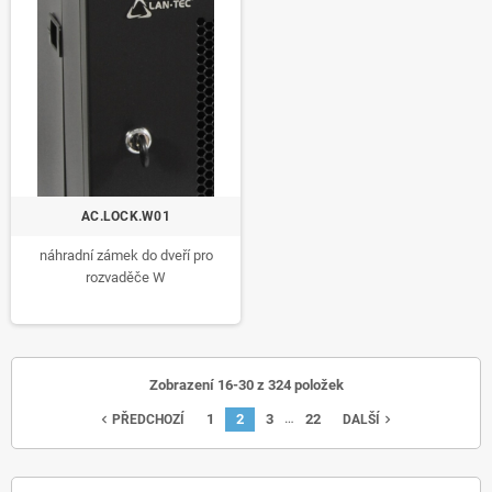
AC.LOCK.W01
náhradní zámek do dveří pro
rozvaděče W
Zobrazení 16-30 z 324 položek
…
1
2
3
22
navigate_before
navigate_next
PŘEDCHOZÍ
DALŠÍ