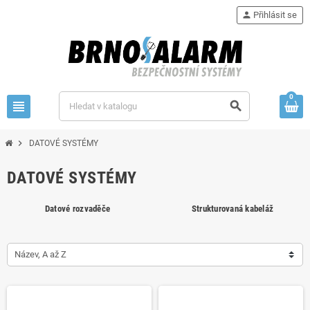
person
Přihlásit se
0
view_headline
search
chevron_right
DATOVÉ SYSTÉMY
DATOVÉ SYSTÉMY
Datové rozvaděče
Strukturovaná kabeláž
Název, A až Z